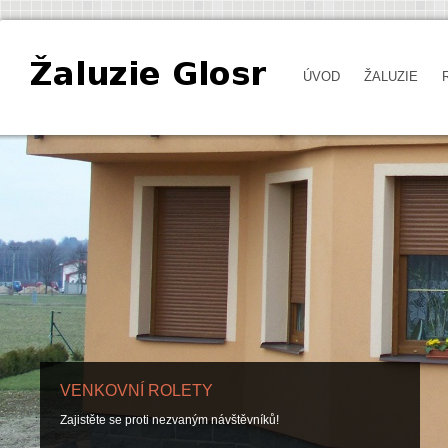
ÚVOD
ŽALUZIE
VENKOVNÍ ROLETY
Zajistěte se proti nezvaným návštěvníků!