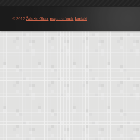
© 2012
Žaluzie Glosr
,
mapa stránek
,
kontakt