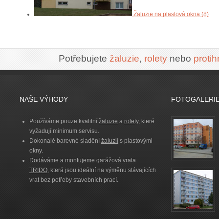
Žaluzie na plastová okna (8)
Potřebujete
žaluzie
,
rolety
nebo
proti
NAŠE VÝHODY
FOTOGALERI
Používáme pouze kvalitní
žaluzie
a
rolety
, které
vyžadují minimum servisu.
Dokonalé barevné sladění
žaluzií
s plastovými
okny.
Dodáváme a montujeme
garážová vrata
TRIDO
, která jsou ideální na výměnu stávajících
vrat bez potřeby stavebních prací.